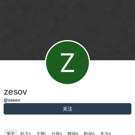
跳转至内容
Z
zesov
@zesov
关注
关于
帖子
主题
分享
群组
粉丝
关注
2
1
0
0
0
0