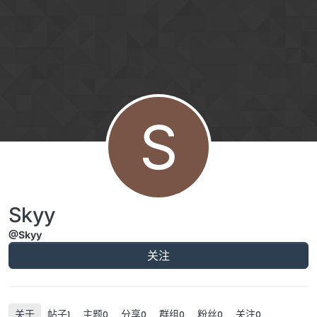
跳转至内容
S
Skyy
@Skyy
关注
关于
帖子
主题
分享
群组
粉丝
关注
1
0
0
0
0
0