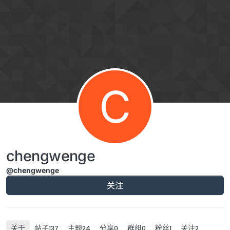
跳转至内容
C
chengwenge
@chengwenge
关注
关于
帖子
主题
分享
群组
粉丝
关注
137
24
0
0
1
2