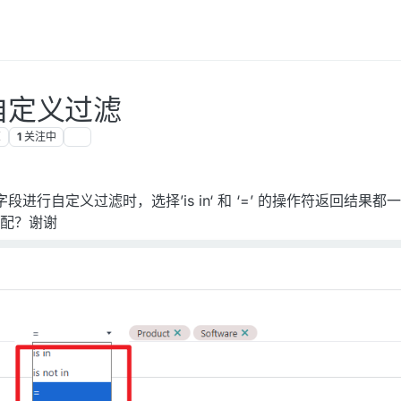
y 自定义过滤
览
1
关注中
0:44
的字段进行自定义过滤时，选择’is in‘ 和 ‘=’ 的操作符返回结果都
匹配？谢谢