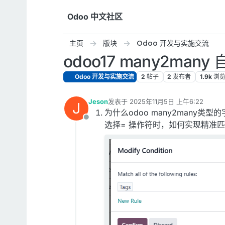
跳转至内容
Odoo 中文社区
主页
版块
Odoo 开发与实施交流
odoo17 many2man
Odoo 开发与实施交流
2
帖子
2
发布者
1.9k
浏
Jeson
发表于
2025年11月5日 上午6:22
J
最后由 Jeson 编辑
2025年11月4日 下午1
为什么odoo many2many类型
离线
选择= 操作符时，如何实现精准