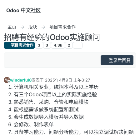
跳转至内容
Odoo 中文社区
主页
版块
项目需求合作
招聘有经验的Odoo实施顾问
项目需求合作
3
3
4.3k
2
登录后回复
winderful8
发表于
2025年4月9日 上午3:27
W
最后由 编辑
离线
计算机相关专业，统招本科及以上学历
有三个Odoo项目以上的实际实施经验
熟悉销售、采购、仓管和电扇模块
能根据需求做系统配置和测试
会生成数据导入模板并导入数据
会修改、制作表单
具备学习能力、问题分析能力，可以独立调试解决问题