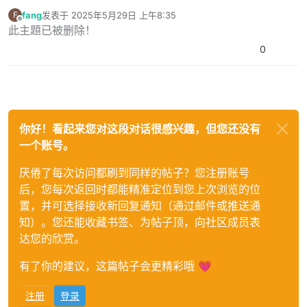
fang
发表于
2025年5月29日 上午8:35
F
最后由 编辑
离线
此主題已被删除！
0
你好！看起来您对这段对话很感兴趣，但您还没有
一个账号。
厌倦了每次访问都刷到同样的帖子？您注册账号
后，您每次返回时都能精准定位到您上次浏览的位
置，并可选择接收新回复通知（通过邮件或推送通
知）。您还能收藏书签、为帖子顶，向社区成员表
达您的欣赏。
有了你的建议，这篇帖子会更精彩哦 💗
注册
登录