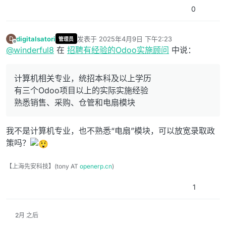
0
digitalsatori
发表于
2025年4月9日 下午2:23
D
管理员
最后由 digitalsatori 编辑
2025年4月9日 上午7:29
离线
@
winderful8
在
招聘有经验的Odoo实施顾问
中说：
计算机相关专业，统招本科及以上学历
有三个Odoo项目以上的实际实施经验
熟悉销售、采购、仓管和电扇模块
我不是计算机专业，也不熟悉“电扇”模块，可以放宽录取政
策吗？
【上海先安科技】(tony AT
openerp.cn
)
1
2月 之后