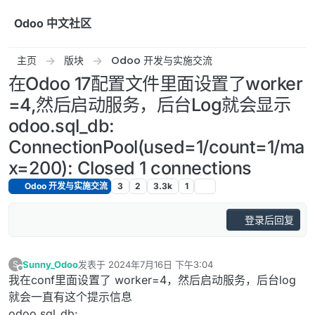
跳转至内容
Odoo 中文社区
主页
版块
Odoo 开发与实施交流
在Odoo 17配置文件里面设置了worker
=4,然后启动服务，后台Log就会显示
odoo.sql_db:
ConnectionPool(used=1/count=1/ma
x=200): Closed 1 connections
Odoo 开发与实施交流
3
2
3.3k
1
登录后回复
Sunny_Odoo
发表于
2024年7月16日 下午3:04
S
最后由 编辑
离线
我在conf里面设置了 worker=4，然后启动服务，后台log
就会一直有这个提示信息
odoo.sql_db: