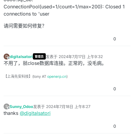
ConnectionPool(used=1/count=1/max=200): Closed 1
connections to 'user
请问需要如何修复？
0
digitalsatori
发表于
2024年7月17日 上午9:32
D
管理员
最后由 编辑
离线
不用了，就close数据库连接。正常的，没毛病。
【上海先安科技】(tony AT
openerp.cn
)
0
Sunny_Odoo
发表于
2024年7月18日 上午8:27
S
最后由 Sunny_Odoo 编辑
2024年7月18日 上午1:27
离线
thanks
@
digitalsatori
0